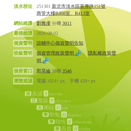
淡水校址
251301
新北市淡水區英專路151號
商管大樓B408室、B413室
網站維護
劉雅虔
分機
3011
最後維護
2026-08-02
個資聲明
諮輔中心個資聲明告知
校級聲明
個資管理政策聲明
、
隱私權政策聲
明
個資窗口
郭昊綸
分機
3546
瀏覽建議
電腦 1024+ px、手機 420+ px
S
incerity
真誠
淡
T
olerance
寬容
江
U
nity
團結
大
D
iligence
勤勉
學
E
nthusiasm
熱情
學
N
obility
高貴
務