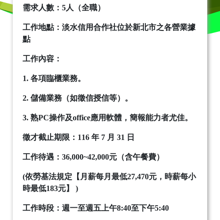
需求人數
：
5
人（全職）
工作地點
：
淡水信用合作社位於新北市之各營業據
點
工作內容
：
1.
各項臨櫃業務。
2.
儲備業務（如徵信授信等）。
3.
熟PC操作及office應用軟體，簡報能力者尤佳。
徵才截止期限
：
116
年 7 月 31 日
工作待遇
：
36,000~42,000
元（含午餐費）
(
依勞基法規定【月薪每月最低27,470元，時薪每小
時最低183元】 )
工作時段
：
週一至週五上午8:40至下午5:40