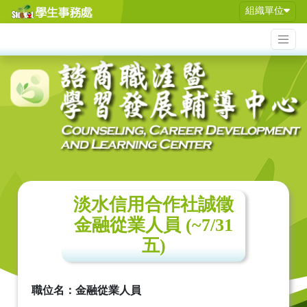
組織單位
淡水信用合作社誠徵
金融從業人員 (~7/31
五)
職位名
：
金融從業人員