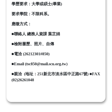
學歷要求
：
大學或碩士(畢業)
要求學院
：
不限科系。
應徵方式
：
■聯絡人 總務人資課 葉芷娟
■檢附履歷、照片、自傳
■電洽 (26212301#850)
■Email (tsc850@mail.scu.org.tw)
■親洽 (地址：251新北市淡水區中正路67號)
■FAX
(02)26261048