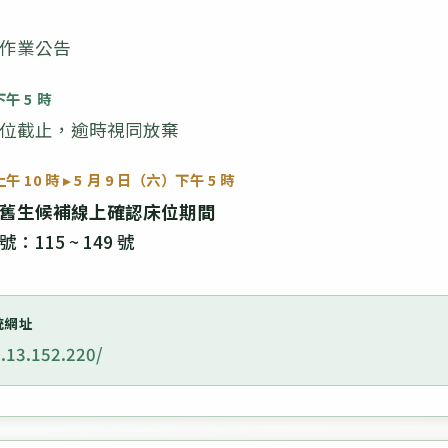
）
作業公告
下午 5 時
位截止，逾時視同放棄
午 10 時 ▸ 5 月 9 日（六）下午 5 時
舊生候補線上確認床位期間
115 ~ 149 號
統網址
3.13.152.220/