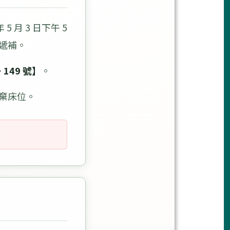
5 月 3 日下午 5
遞補。
149 號】
。
棄床位。