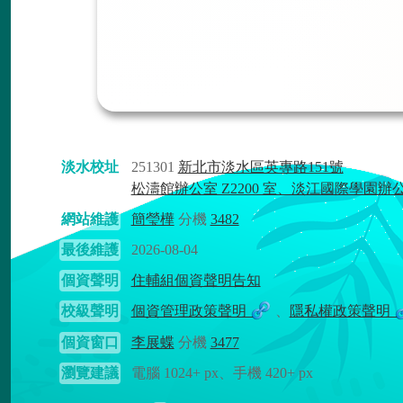
淡水校址
251301
新北市淡水區英專路151號
松濤館辦公室 Z2200 室、淡江國際學園辦
網站維護
簡瑩樺
分機
3482
最後維護
2026-08-04
個資聲明
住輔組個資聲明告知
校級聲明
個資管理政策聲明
、
隱私權政策聲明
個資窗口
李展蝶
分機
3477
瀏覽建議
電腦 1024+ px、手機 420+ px