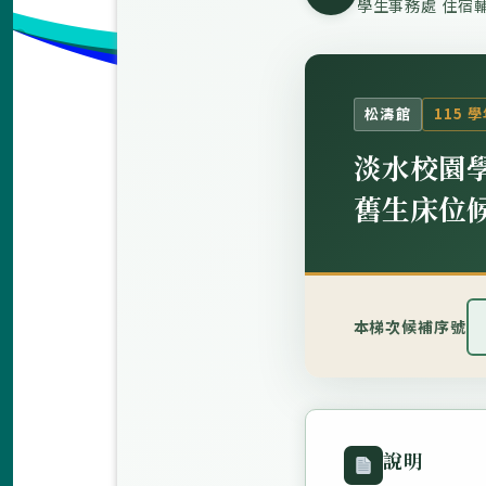
學生事務處 住宿
松濤館
115 
淡水校園
舊生床位
本梯次候補序號
說明