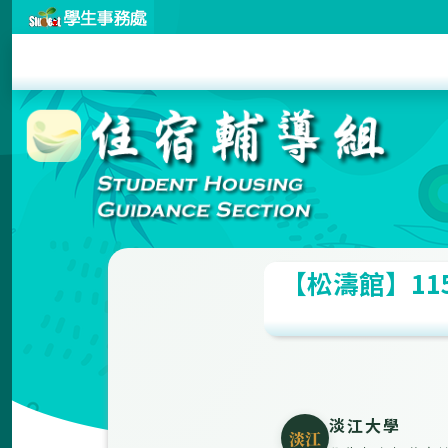
【松濤館】1
淡江大學
淡江