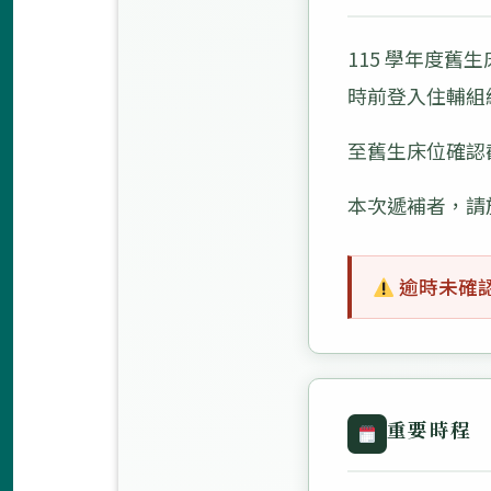
115 學年度舊生床
時前登入住輔組
至舊生床位確認
本次遞補者，請
逾時未確
重要時程