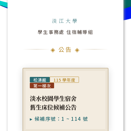
淡江大學
學生事務處 住宿輔導組
◈ 公告 ◈
松濤館
115 學年度
第一梯次
淡水校園學生宿舍
舊生床位候補公告
▸ 候補序號：1 ~ 114 號