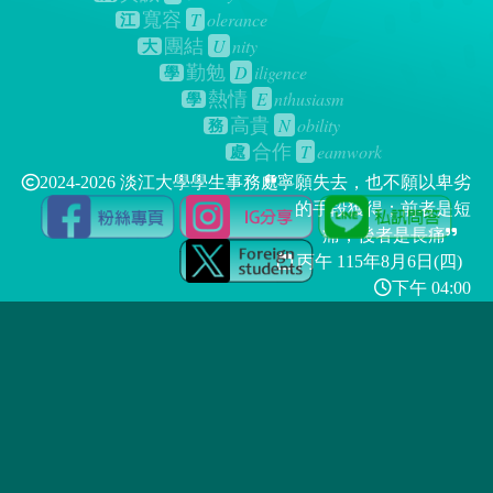
T
olerance
寬容
江
U
nity
團結
大
D
iligence
勤勉
學
E
nthusiasm
熱情
學
N
obility
高貴
務
T
eamwork
合作
處
2024-2026 淡江大學學生事務處
寧願失去，也不願以卑劣
的手段獲得；前者是短
痛，後者是長痛
丙午 115年
8月6日(四)
下午 04:00