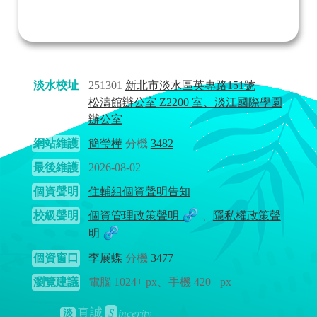
淡水校址
251301
新北市淡水區英專路151號
松濤館辦公室 Z2200 室、淡江國際學園
辦公室
網站維護
簡瑩樺
分機
3482
最後維護
2026-08-02
個資聲明
住輔組個資聲明告知
校級聲明
個資管理政策聲明
、
隱私權政策聲
明
個資窗口
李展蝶
分機
3477
瀏覽建議
電腦 1024+ px、手機 420+ px
S
incerity
真誠
淡