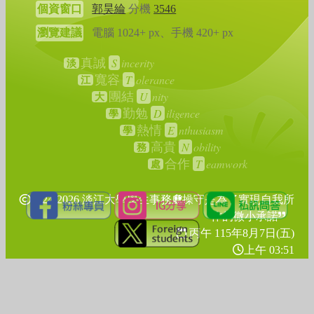
個資窗口
郭昊綸
分機
3546
瀏覽建議
電腦 1024+ px、手機 420+ px
S
incerity
真誠
淡
T
olerance
寬容
江
U
nity
團結
大
D
iligence
勤勉
學
E
nthusiasm
熱情
學
N
obility
高貴
務
T
eamwork
合作
處
2024-2026 淡江大學學生事務處
操守是為了實現自我所
作的微小承諾
丙午 115年
8月7日(五)
上午 03:51