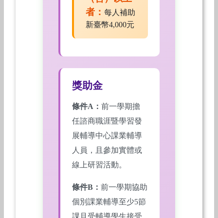
者：
每人補助
新臺幣4,000元
獎助金
條件A：
前一學期擔
任諮商職涯暨學習發
展輔導中心課業輔導
人員，且參加實體或
線上研習活動。
條件B：
前一學期協助
個別課業輔導至少5節
課且受輔導學生接受