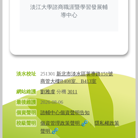
淡江大學諮商職涯暨學習發展輔
導中心
淡水校址
251301
新北市淡水區英專路151號
商管大樓B408室、B413室
網站維護
劉雅虔
分機
3011
最後維護
2026-08-06
個資聲明
諮輔中心個資聲明告知
校級聲明
個資管理政策聲明
、
隱私權政策
聲明