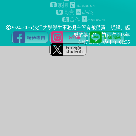
E
nthusiasm
熱情
學
N
obility
高貴
務
T
eamwork
合作
處
2024-2026 淡江大學學生事務處
主管有被譴責、誤解、誣
衊的義務
丙午 115年
8月7日(五)
下午 01:35