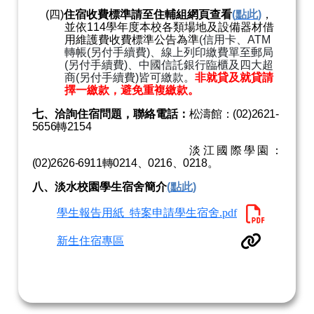
(
四
)
住宿收費標準請至住輔組網頁查看
(
點此
)
，
並依
114
學年度本校各類場地及設備器材借
用維護費收費標準公告為準
(
信用卡、
ATM
轉帳
(
另付手續費
)
、線上列印繳費單至郵局
(
另付手續費
)
、中國信託銀行臨櫃及四大超
商
(
另付手續費
)
皆可繳款。
非就貸及就貸請
擇一繳款，避免重複繳款。
七、洽詢住宿問題，聯絡電話：
松濤館：
(02)2621-
5656
轉
2154
淡江國際學園：
(02)2626-6911
轉
0214
、
0216
、
0218
。
八、淡水校園學生宿舍簡介
(
點此)
學生報告用紙_特案申請學生宿舍.pdf
新生住宿專區