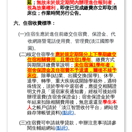
延
；
無故未於規定期間內辦理進住報到者，
視為放棄權利
，即使已完成繳費亦立即取消
床位；作業時間另行公告。
六、住宿收費標準：
(一)
住宿生應於進住前繳交住宿費、保證金、代
收網路暨電話使用費、管理費
(
淡江國際學
園
)
。
(
二
)
核定住宿學生
應於規定期限分上下學期繳交
住宿相關費用，且需住宿
1
學年
。繳費方式
與期限詳繳費單說明；
未住宿滿
1
學年者，
宿舍保證金及住宿費不予退還，
爾後不核予
床位
。除畢
(
結
)
業、出國交換
(
留學
)
、休學、
退學、轉學、重大疾病或開除學籍外，遇特
殊情況，須於學年中退宿者，應提交相關證
明文件及「退宿家長通知書」經核可後始得
辦理退費
(
含宿舍保證金
)
；宿舍保證金於學
年結束扣除相關費用後，無息退還至
學生本
人
之帳戶
(
請於「淡江智慧收付平台」網站登
錄存簿帳號資料
)
(
點此
)
。
(
三
)
住宿費可申請就學貸款，申辦注意事項請參
閱生輔組網站
(
點此
)
。