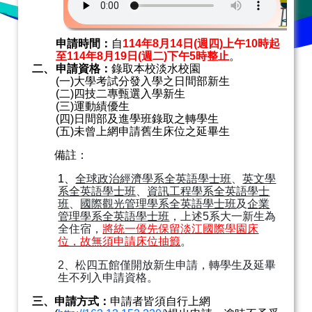
申請時間：
自
114
年
8
月
14
日
(
週四
)
上午
10
時起
至
114
年
8
月
19
日
(
週二
)
下午
5
時整止
。
二、
申請資格：
錄取本校淡水校園
(
一
)
大學考試分發入學之日間部新生
(
二
)
四技二專甄選入學新生
(
三
)
運動績優生
(
四
)
日間部及進學班錄取之轉學生
(
五
)
未曾上網申請舊生床位之延畢生
備註：
1
、
全球政治經濟學系全英語學士班
、
英文學
系全英語學士班
、
資訊工程學系全英語學士
班
、
國際觀光管理學系全英語學士班
及
企業
管理學系全英語學士班
，上述
5
系大一新生為
全住宿，
將統一優先保留淡江國際學園床
位，故無須申請床位抽籤
。
2
、松四五館僅開放新生申請，轉學生及延畢
生不列入申請資格。
三、申請方式：
申請者皆須自行
上網