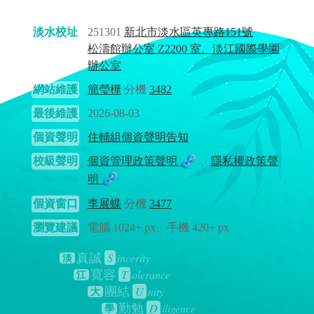
淡水校址
251301
新北市淡水區英專路151號
松濤館辦公室 Z2200 室、淡江國際學園
辦公室
網站維護
簡瑩樺
分機
3482
最後維護
2026-08-03
個資聲明
住輔組個資聲明告知
校級聲明
個資管理政策聲明
、
隱私權政策聲
明
個資窗口
李展蝶
分機
3477
瀏覽建議
電腦 1024+ px、手機 420+ px
S
incerity
真誠
淡
T
olerance
寬容
江
U
nity
團結
大
D
iligence
勤勉
學