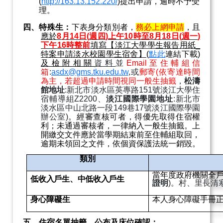
(
http://163.13.152.220/
)
提出申請，逾時不予受
理。
四、特殊生：
下表身分類別者，
務必上網申請
，且
應於
8
月
14
日
(
週四
)
上午
10
時至
8
月
18
日
(
週一
)
下午
16
時整前
填寫【淡江大學學生報告用紙
_
特案申請淡水校園學生宿舍】
(
點
此
連結下載
)
及檢附相關
資料
並
Email
至住輔組信
箱
:
asdx@gms.tku.edu.tw
,
或
郵寄
(
依寄達時間
為主，若超過申請時間視同一般生抽籤
，
松濤
館地址
:
新北市淡水區英專路
151
號淡江大學住
宿輔導組
Z2200
、
淡江國際學園地址
:
新北市
淡水區中山北路一段
149
巷
17
號淡江國際學園
辦公室
)
。經審查核可者，得優先取得住宿權
利；未通過審核者，一律納入一般生抽籤。上
開繳交文件應於當學期結束前至住輔組取回，
逾期未領回之文件，依個資保護法統一銷毀。
類別
當年度政府機關全
低收入戶生、中低收入戶生
證明
)
。村、里長清
身心障礙生
本人身心障礙手冊
五、住宿名單抽籤、公布及床位確認：