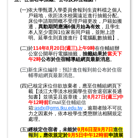
(
一
)
依大學甄選入學委員會報到生資料檔之個人
戶籍地，依距淡水校園遠近進行抽籤分配。
床位申請期間概不受理戶籍更改，戶籍如搬
遷，
異動期間應滿
6
個月始為有效
，且學生
本人至少需與
1
位家長同戶籍，並附上證
明。延畢生則直接進行【電腦亂數抽籤】。
(
二
)
於
114
年
8
月
20
日
(
週三
)
上午
9
時
在住輔組辦
公室公開舉行電腦抽籤，
抽籤結果於
當天下
午
2
時
公布於住宿輔導組網頁最新消息
。
(
三
)
新生床位編排：預計進住報到前公布於住宿
輔導組網頁最新消息。
(
四
)
已核定床位但欲放棄者，應至住輔組網頁下
載【淡江大學淡水校園學生宿舍退宿家長通
知書】並填妥且簽章後，於
8
月
27
日
(
週三
)
中
午
12
時前
Email
至住輔組信
箱
:
asdx@gms.tku.edu.tw
，
逾期者除不可抗
力之因素外，依本校學生獎懲辦法相關規定
處理。
(
五
)
經核定住宿者，未能於
9
月
6
日至
9
月
7
日
進住
報到
，應依規定於
9
月
5
日中午
12
時前
申請展