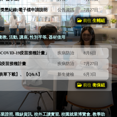
含獎懲紀錄)電子檔申請說明
公告資訊
7月27日
前往
生輔組
 衛教, 活動, 講座, 性別平等, 器材借用
年COVID-19疫苗接種計畫」
疾病防治
8月6日
感疫苗接種計畫
疾病防治
7月27日
表單下載】、【Q&A】
新生健檢
6月3日
前往
衛保組
專業證照, 職缺資訊, 校外工讀實習, 校園就業博覽會, 教學助