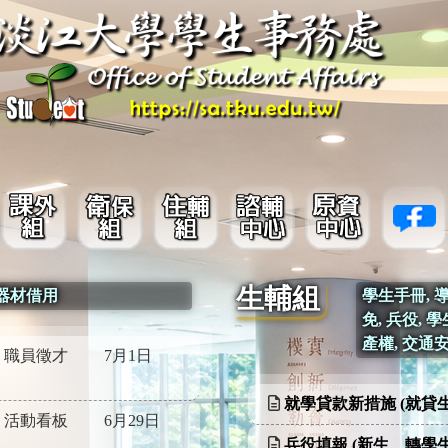
生輔組
 器材借用
學生手冊, 導
免, 兵役, 
產權, 交通
職員徵才
7月1日
就學貸款新措施 (就貸
活動看板
6月29日
兵役填報 (新生、轉學