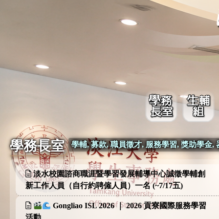
學務長室
學輔, 募款, 職員徵才, 服務學習, 獎助學金,
淡水校園諮商職涯暨學習發展輔導中心誠徵學輔創
新工作人員（自行約聘僱人員）一名 (~7/17五)
Gongliao ISL 2026 ｜ 2026 貢寮國際服務學習
活動