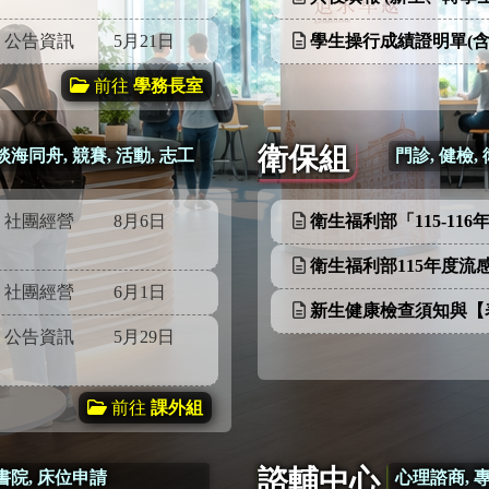
公告資訊
5月21日
學生操行成績證明單(
前往
學務長室
衛保組
淡海同舟, 競賽, 活動, 志工
門診, 健檢,
社團經營
8月6日
衛生福利部「115-116
衛生福利部115年度流
社團經營
6月1日
新生健康檢查須知與【
公告資訊
5月29日
前往
課外組
諮輔中心
書院, 床位申請
心理諮商, 