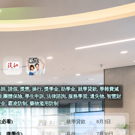
師, 請假, 獎懲, 操行, 獎學金, 助學金, 就學貸款, 學雜費減
學生團體保險, 學生申訴, 法律諮詢, 服務學習, 遺失物, 智慧財
安全, 霸凌防制, 藥物濫用防制
生必看)
就學貸款
8月3日
生、復學生)
兵役
7月30日